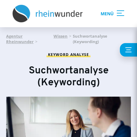
MENÜ
Agentur
Wissen
>
Suchwortanalyse
Rheinwunder
>
(Keywording)
KEYWORD ANALYSE
Suchwortanalyse
(Keywording)