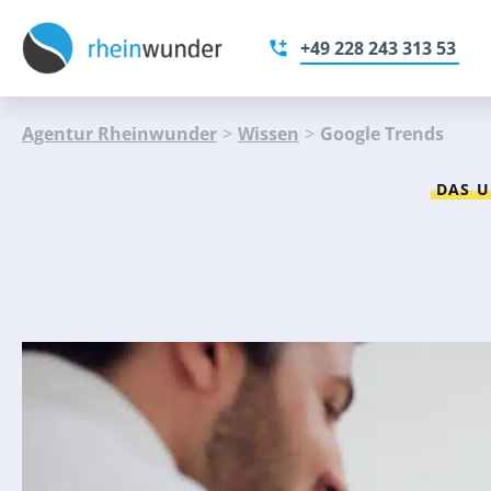
+49 228 243 313 53
Agentur Rheinwunder
>
Wissen
>
Google Trends
DAS U