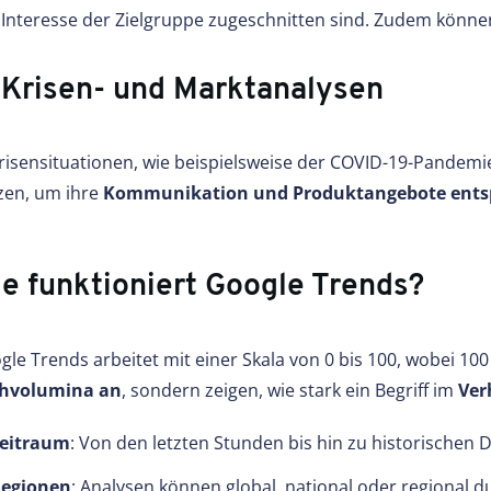
 Interesse der Zielgruppe zugeschnitten sind. Zudem könne
 Krisen- und Marktanalysen
Krisensituationen, wie beispielsweise der COVID-19-Pandem
zen, um ihre
Kommunikation und Produktangebote ents
e funktioniert Google Trends?
gle Trends arbeitet mit einer Skala von 0 bis 100, wobei 10
hvolumina an
, sondern zeigen, wie stark ein Begriff im
Ver
eitraum
: Von den letzten Stunden bis hin zu historischen 
egionen
: Analysen können global, national oder regional 