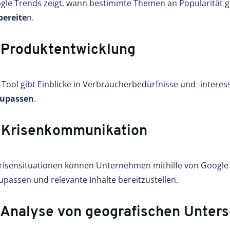
gle Trends zeigt, wann bestimmte Themen an Popularitä
bereite
n.
 Produktentwicklung
 Tool gibt Einblicke in Verbraucherbedürfnisse und -inter
upassen
.
 Krisenkommunikation
Krisensituationen können Unternehmen mithilfe von Google
upassen und relevante Inhalte bereitzustellen.
 Analyse von geografischen Unter